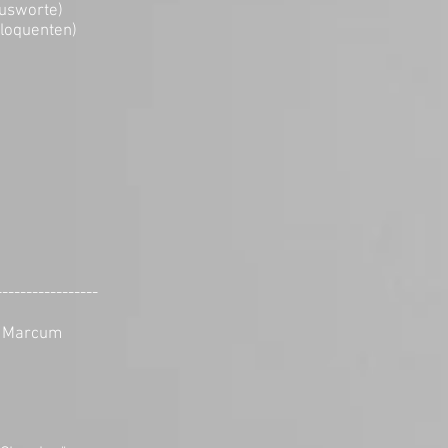
tusworte)
iloquenten)
-----------------
m Marcum