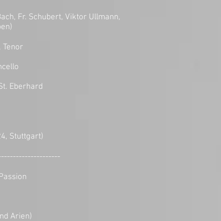
ach, Fr. Schubert, Viktor Ullmann,
ben)
, Tenor
ncello
St. Eberhard
4, Stuttgart)
---------------------
Passion
nd Arien)