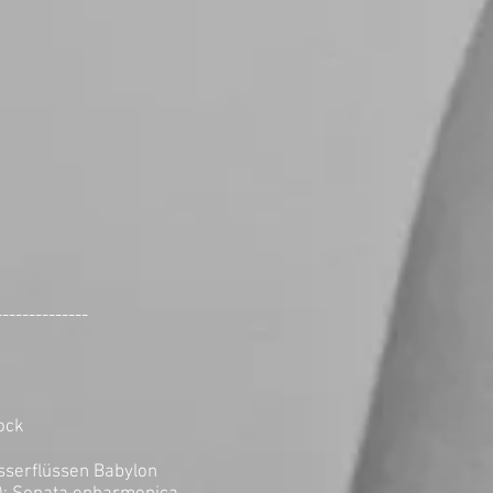
--------------
ock
serflüssen Babylon