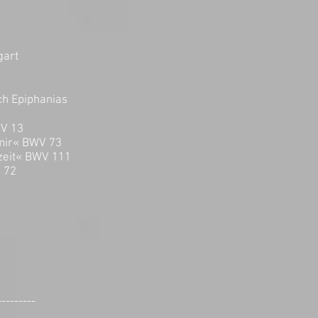
gart
ch Epiphanias
« BWV 13
 mit mir« BWV 73
allzeit« BWV 111
BWV 72
---------