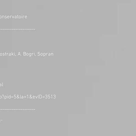
onservatoire
--------------------
ostraki, A. Bogri, Sopran
al
sp?pid=5&la=1&evID=3513
--------------------
''