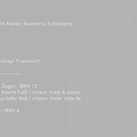
f, Mahler, Kalomiris, Schönberg.
Vézelay/ Frankreich
------------
n, Zagen - BWV 12
h Adams Fall) / choeur mixte & violon
 tiefer Not) / choeur mixte, viole de
n - BWV 4