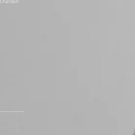
 Chardon"
--------------